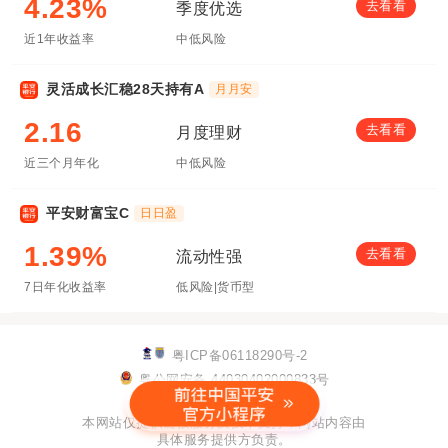
4.23%
去看看
季度优选
近1年收益率
中低风险
灵活成长汇稳28天持有A
月月安
2.16
去看看
月度理财
近三个月年化
中低风险
平安财富宝C
日日盈
1.39%
去看看
流动性强
7日年化收益率
低风险|货币型
粤ICP备06118290号-2
粤公网安备 44030402000833号
该网站已支持IPv6
本网站仅提供链接服务及技术支持，网站内容由
具体服务提供方负责。