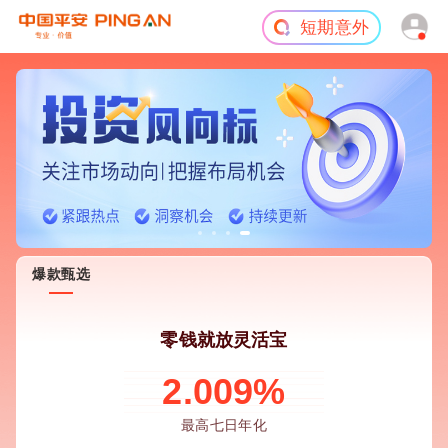
短期意外
旅游险
爆款甄选
零钱就放灵活宝
2.009%
最高七日年化