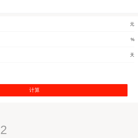
元
%
天
计算
2